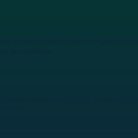
os no decorrer dos 4 meses do programa, com 
ares da metodologia.
izado pelo consultor do SEBRAE ao longo da tri
celência.