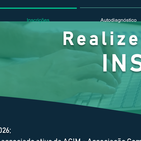
Inscrições
Autodiagnóstico
Realize
IN
026;