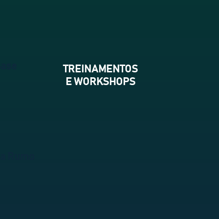
base
TREINAMENTOS
E WORKSHOPS
lha Rumo