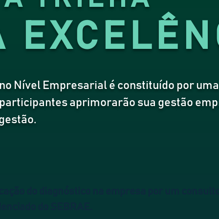
À
EXCELÊN
o Nível Empresarial é constituído por uma
participantes aprimorarão sua gestão em
gestão.
cação do diagnóstico na empresa por um consult
denciado do SEBRAE.