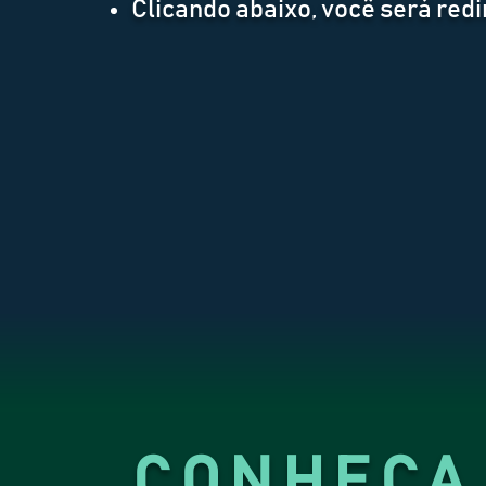
Clicando abaixo, você será red
CONHEÇA 