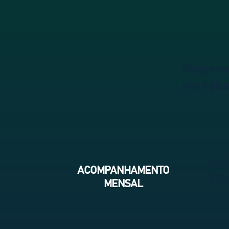
Programad
nos 9 pil
Real
ACOMPANHAMENTO
à Ex
MENSAL